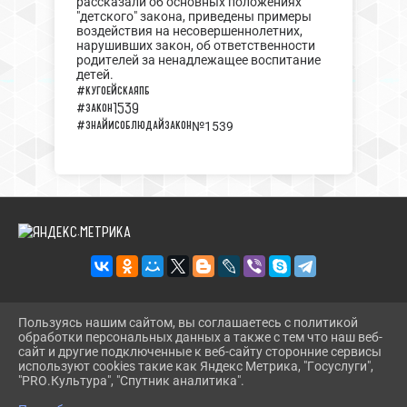
рассказали об основных положениях
"детского" закона, приведены примеры
воздействия на несовершеннолетних,
нарушивших закон, об ответственности
родителей за ненадлежащее воспитание
детей.
#кугоейскаяпб
#закон1539
#знайисоблюдайзакон
№1539
Пользуясь нашим сайтом, вы соглашаетесь с политикой
2026 Г. KUG-PB.RU
обработки персональных данных а также с тем что наш веб-
ВХОД
сайт и другие подключенные к веб-сайту сторонние сервисы
КАРТА САЙТА
используют cookies такие как Яндекс Метрика, "Госуслуги",
ПОЛИТИКА ОБРАБОТКИ ПЕРСОНАЛЬНЫХ ДАННЫХ
"PRO.Культура", "Спутник аналитика".
^