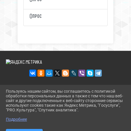
Опрос
Пользуясь нашим сайтом, вы соглашаетесь с политикой
2026 Г. KUG-PB.RU
обработки персональных данных а также с тем что наш веб-
ВХОД
сайт и другие подключенные к веб-сайту сторонние сервисы
КАРТА САЙТА
используют cookies такие как Яндекс Метрика, "Госуслуги",
ПОЛИТИКА ОБРАБОТКИ ПЕРСОНАЛЬНЫХ ДАННЫХ
"PRO.Культура", "Спутник аналитика".
^
Подробнее
СДЕЛАНО НА KUBCMS
РАЗРАБОТКА И ПОДДЕРЖКА