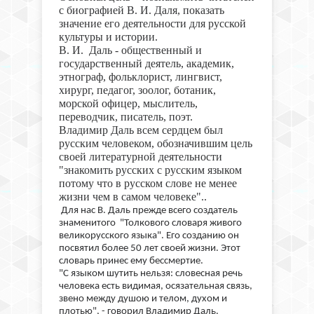
с биографией В. И. Даля, показать 
значение его деятельности для русской 
культуры и истории.
В. И. Даль - общественный и
государственный деятель, академик,
этнограф, фольклорист, лингвист,
хирург, педагог, зоолог, ботаник,
морской офицер, мыслитель,
переводчик, писатель, поэт.
Владимир Даль всем сердцем был
русским человеком, обозначившим цель
своей литературной деятельности
"знакомить русских с русским языком
потому что в русском слове не менее
жизни чем в самом человеке".
.
Для нас В. Даль прежде всего создатель
знаменитого "Толкового словаря живого
великорусского языка". Его созданию он
посвятил более 50 лет своей жизни. Этот
словарь принес ему бессмертие.
"С языком шутить нельзя: словесная речь
человека есть видимая, осязательная связь,
звено между душою и телом, духом и
плотью", - говорил Владимир Даль.