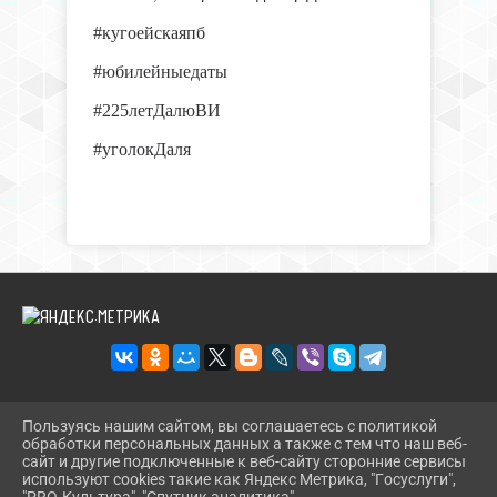
#
кугоейскаяпб
#
юбилейныедаты
#
225летДалюВИ
#
уголокДаля
Пользуясь нашим сайтом, вы соглашаетесь с политикой
2026 Г. KUG-PB.RU
обработки персональных данных а также с тем что наш веб-
ВХОД
сайт и другие подключенные к веб-сайту сторонние сервисы
КАРТА САЙТА
используют cookies такие как Яндекс Метрика, "Госуслуги",
ПОЛИТИКА ОБРАБОТКИ ПЕРСОНАЛЬНЫХ ДАННЫХ